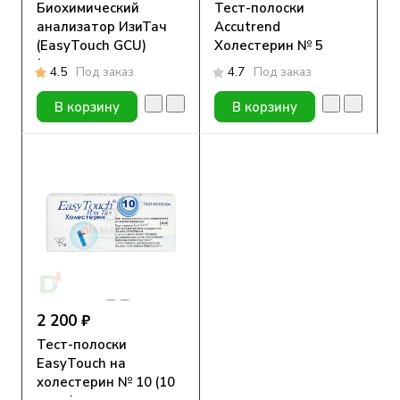
Биохимический
Тест-полоски
анализатор ИзиТач
Accutrend
(EasyTouch GCU)
Холестерин № 5
(глюкоза, холестерин
4.5
Под заказ
4.7
Под заказ
и мочевая кислота в
крови)
В корзину
В корзину
2 200 ₽
Тест-полоски
EasyTouch на
холестерин № 10 (10