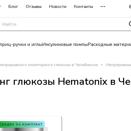
Блог
Отзывы
Новости
Контакты
риц-ручки и иглы
Инсулиновые помпы
Расходные матери
непрерывного мониторинга глюкозы в Челябинске
Непрерывный
г глюкозы Hematonix в Ч
СКИДКА ЗА КОМПЛЕКТ