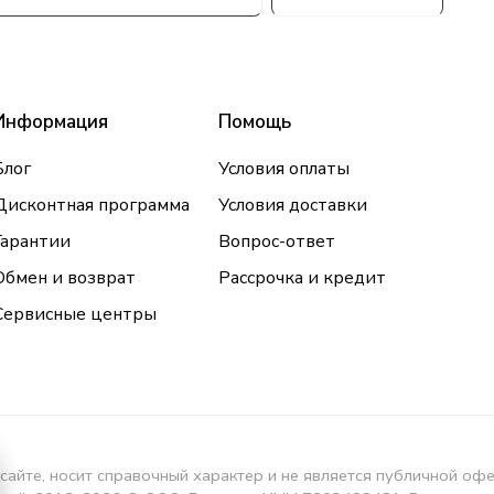
Информация
Помощь
Блог
Условия оплаты
Дисконтная программа
Условия доставки
Гарантии
Вопрос-ответ
Обмен и возврат
Рассрочка и кредит
Сервисные центры
сайте, носит справочный характер и не является публичной оф