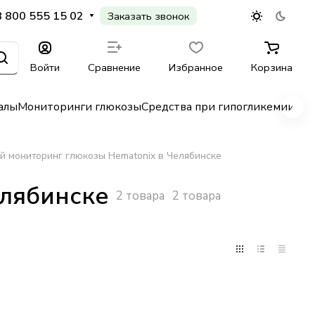
8 800 555 15 02
Заказать звонок
Войти
Сравнение
Избранное
Корзина
алы
Мониторинги глюкозы
Средства при гипогликемии
Гл
 мониторинг глюкозы Hematonix в Челябинске
елябинске
2 товара
2 товара