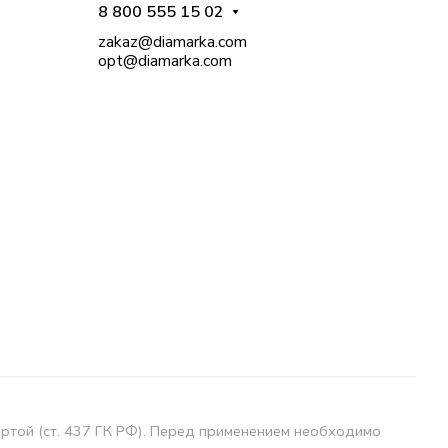
8 800 555 15 02
zakaz@diamarka.com
opt@diamarka.com
ертой (ст. 437 ГК РФ). Перед применением необходимо