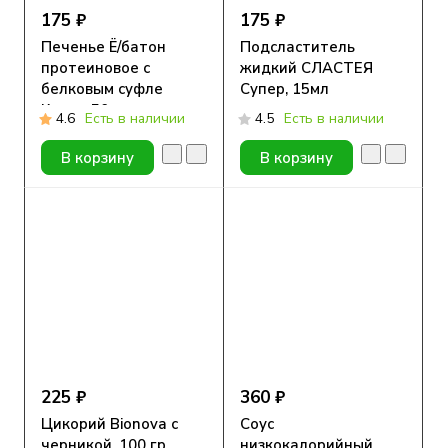
175 ₽
175 ₽
Печенье Ё/батон
Подсластитель
протеиновое с
жидкий СЛАСТЕЯ
белковым суфле
Супер, 15мл
Кокос, 50г
4.6
Есть в наличии
4.5
Есть в наличии
В корзину
В корзину
225 ₽
360 ₽
Цикорий Bionova с
Соус
черникой, 100 гр
низкокалорийный