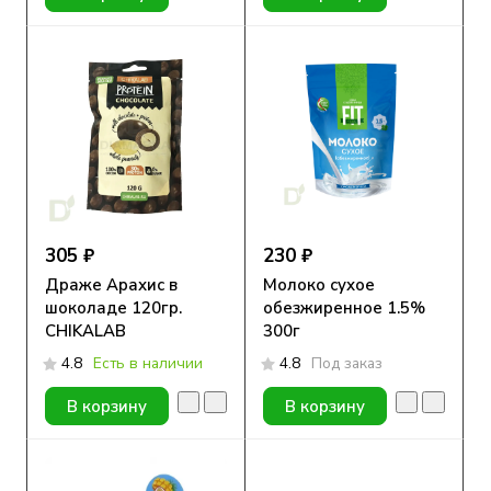
305 ₽
230 ₽
Драже Арахис в
Молоко сухое
шоколаде 120гр.
обезжиренное 1.5%
CHIKALAB
300г
4.8
Есть в наличии
4.8
Под заказ
В корзину
В корзину