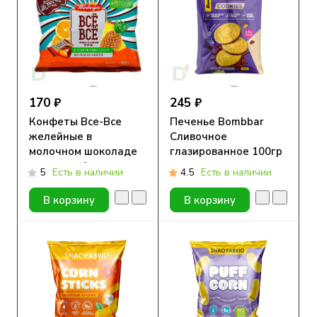
170 ₽
245 ₽
Конфеты Все-Все
Печенье Bombbar
желейные в
Сливочное
молочном шоколаде
глазированное 100гр
со вкусом Апельсина
5
Есть в наличии
4.5
Есть в наличии
и Ананаса без сахара
180г
В корзину
В корзину