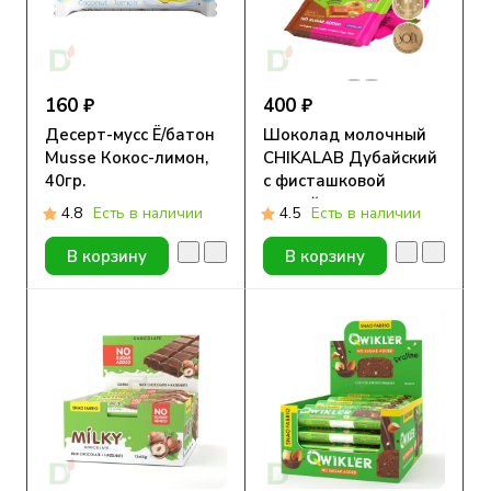
160 ₽
400 ₽
Десерт-мусс Ё/батон
Шоколад молочный
Musse Кокос-лимон,
CHIKALAB Дубайский
40гр.
с фисташковой
пастой и тестом
4.8
Есть в наличии
4.5
Есть в наличии
Катаифи, без сахара,
100гр.
В корзину
В корзину