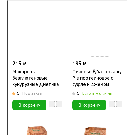
215 ₽
195 ₽
Макароны
Печенье Ё/батон Jamy
безглютеновые
Pie протеиновое с
кукурузные Диетика
суфле и джемом
трубочка 300г
Апельсин 60гр
5
Под заказ
5
Есть в наличии
В корзину
В корзину