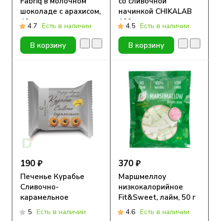
Fabriq в молочном
со сливочной
шоколаде с арахисом,
начинкой CHIKALAB
40 г.
100 гр
4.7
Есть в наличии
4.5
Есть в наличии
В корзину
В корзину
190 ₽
370 ₽
Печенье Курабье
Маршмеллоу
Сливочно-
низкокалорийное
карамельное
Fit&Sweet, лайм, 50 г
низкоуглеводное
5
Есть в наличии
4.6
Есть в наличии
ExcessFree 40гр.