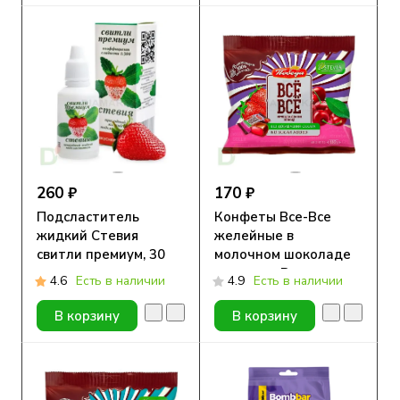
260 ₽
170 ₽
Подсластитель
Конфеты Все-Все
жидкий Стевия
желейные в
свитли премиум, 30
молочном шоколаде
мл.
со вкусом Вишни и
4.6
Есть в наличии
4.9
Есть в наличии
Клубники без сахара
180г
В корзину
В корзину