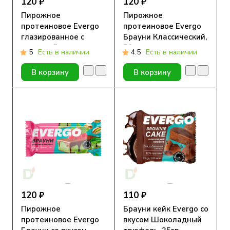
120 ₽
120 ₽
Пирожное
Пирожное
протеиновое Evergo
протеиновое Evergo
глазированное с
Брауни Классический,
начинкой
50гр
5
Есть в наличии
4.5
Есть в наличии
Шоколадное
удовольствие, 50гр
В корзину
В корзину
120 ₽
110 ₽
Пирожное
Брауни кейк Evergo со
протеиновое Evergo
вкусом Шоколадный