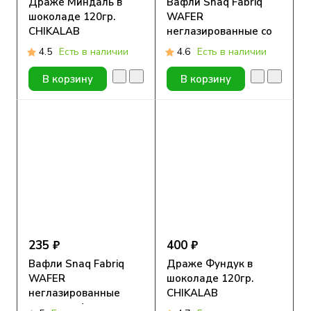
Драже Миндаль в
Вафли Snaq Fabriq
шоколаде 120гр.
WAFER
CHIKALAB
неглазированные со
сливочным вкусом,
4.5
Есть в наличии
4.6
Есть в наличии
120гр
В корзину
В корзину
235 ₽
400 ₽
Вафли Snaq Fabriq
Драже Фундук в
WAFER
шоколаде 120гр.
неглазированные
CHIKALAB
шоколад-фундук,