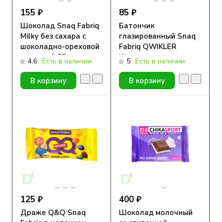
155 ₽
85 ₽
Шоколад Snaq Fabriq
Батончик
Milky без сахара с
глазированный Snaq
шоколадно-ореховой
Fabriq QWIKLER
начинкой 55гр
Шоколадно-
4.6
Есть в наличии
5
Есть в наличии
Ореховое пралине, 35
гр
В корзину
В корзину
125 ₽
400 ₽
Драже Q&Q Snaq
Шоколад молочный