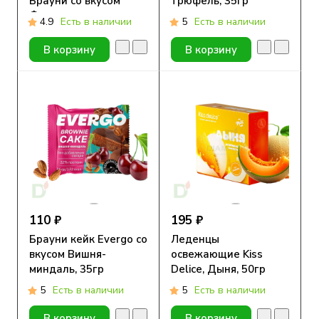
Брауни со вкусом
трюфель, 35гр
Фисташка-малина,
4.9
Есть в наличии
5
Есть в наличии
50гр
В корзину
В корзину
110 ₽
195 ₽
Брауни кейк Evergo со
Леденцы
вкусом Вишня-
освежающие Kiss
миндаль, 35гр
Delice, Дыня, 50гр
5
Есть в наличии
5
Есть в наличии
В корзину
В корзину