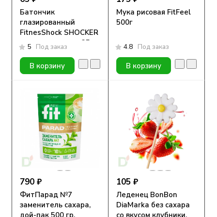
Батончик
Мука рисовая FitFeel
глазированный
500г
FitnesShock SHOCKER
арахис-шоколад 35гр.
5
Под заказ
4.8
Под заказ
В корзину
В корзину
790 ₽
105 ₽
ФитПарад №7
Леденец BonBon
заменитель сахара,
DiaMarka без сахара
дой-пак 500 гр.
со вкусом клубники,