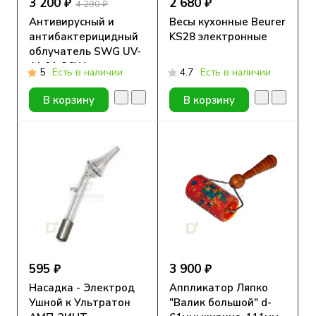
3 200 ₽
2 680 ₽
4 290 ₽
Антивирусный и
Весы кухонные Beurer
антибактерицидный
KS28 электронные
облучатель SWG UV-
AJ-01-36W c
5
Есть в наличии
4.7
Есть в наличии
датчиком движения
В корзину
В корзину
595 ₽
3 900 ₽
Насадка - Электрод
Аппликатор Ляпко
Ушной к Ультратон
"Валик большой" d-