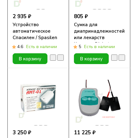
2 935 ₽
805 ₽
Устройство
Сумка для
автоматическое
диапринадлежностей
Спасилен / Spasilen
или лекарств
для
Красная, Diabet-
4.6
Есть в наличии
5
Есть в наличии
самостоятельного
aksessuar
проведения инъекций
В корзину
В корзину
3 250 ₽
11 225 ₽