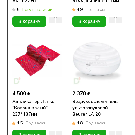
АМП-2ИНТ
61мм; ширина-111мм
5
Есть в наличии
4.9
Под заказ
В корзину
В корзину
4 500 ₽
2 370 ₽
Аппликатор Ляпко
Воздухоосвежитель
"Коврик малый"
ультразвуковой
237*137мм
Beurer LA 20
4.5
Под заказ
4.8
Под заказ
В корзину
В корзину