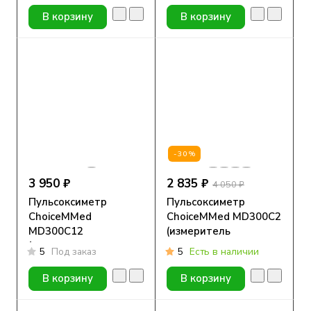
В корзину
В корзину
-30%
3 950 ₽
2 835 ₽
4 050 ₽
Пульсоксиметр
Пульсоксиметр
ChoiceMMed
ChoiceMMed MD300C2
MD300C12
(измеритель
(измеритель
содержания
5
Под заказ
5
Есть в наличии
содержания
кислорода в крови)
кислорода в крови)
В корзину
В корзину